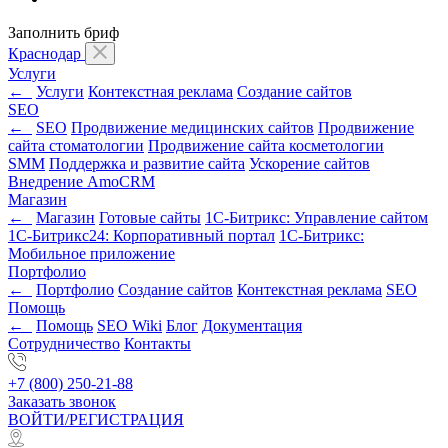
Заполнить бриф
Краснодар
Услуги
←
Услуги
Контекстная реклама
Создание сайтов
SEO
←
SEO
Продвижение медицинских сайтов
Продвижение
сайта стоматологии
Продвижение сайта косметологии
SMM
Поддержка и развитие сайта
Ускорение сайтов
Внедрение AmoCRM
Магазин
←
Магазин
Готовые сайты
1С-Битрикс: Управление сайтом
1С-Битрикс24: Корпоративный портал
1С-Битрикс:
Мобильное приложение
Портфолио
←
Портфолио
Создание сайтов
Контекстная реклама
SEO
Помощь
←
Помощь
SEO Wiki
Блог
Документация
Сотрудничество
Контакты
+7 (800) 250-21-88
Заказать звонок
ВОЙТИ/РЕГИСТРАЦИЯ