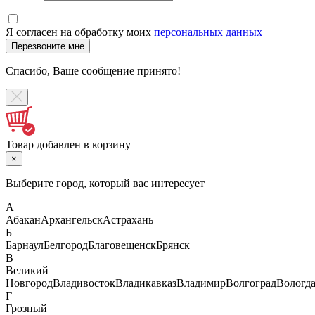
Я согласен на обработку моих
персональных данных
Спасибо, Ваше сообщение принято!
Товар добавлен в корзину
×
Выберите город, который вас интересует
А
Абакан
Архангельск
Астрахань
Б
Барнаул
Белгород
Благовещенск
Брянск
В
Великий
Новгород
Владивосток
Владикавказ
Владимир
Волгоград
Вологд
Г
Грозный