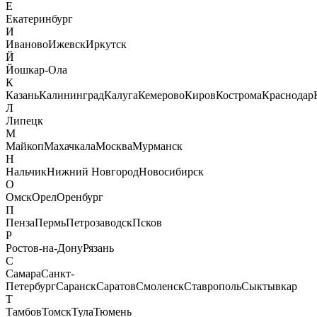
Е
Екатеринбург
И
Иваново
Ижевск
Иркутск
Й
Йошкар-Ола
К
Казань
Калининград
Калуга
Кемерово
Киров
Кострома
Краснодар
Л
Липецк
М
Майкоп
Махачкала
Москва
Мурманск
Н
Нальчик
Нижний Новгород
Новосибирск
О
Омск
Орел
Оренбург
П
Пенза
Пермь
Петрозаводск
Псков
Р
Ростов-на-Дону
Рязань
С
Самара
Санкт-
Петербург
Саранск
Саратов
Смоленск
Ставрополь
Сыктывкар
Т
Тамбов
Томск
Тула
Тюмень