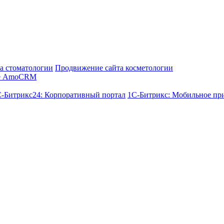
а стоматологии
Продвижение сайта косметологии
е AmoCRM
-Битрикс24: Корпоративный портал
1С-Битрикс: Мобильное пр