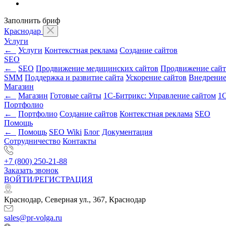
Заполнить бриф
Краснодар
Услуги
←
Услуги
Контекстная реклама
Создание сайтов
SEO
←
SEO
Продвижение медицинских сайтов
Продвижение сайт
SMM
Поддержка и развитие сайта
Ускорение сайтов
Внедрени
Магазин
←
Магазин
Готовые сайты
1С-Битрикс: Управление сайтом
1С
Портфолио
←
Портфолио
Создание сайтов
Контекстная реклама
SEO
Помощь
←
Помощь
SEO Wiki
Блог
Документация
Сотрудничество
Контакты
+7 (800) 250-21-88
Заказать звонок
ВОЙТИ/РЕГИСТРАЦИЯ
Краснодар, Северная ул., 367, Краснодар
sales@pr-volga.ru