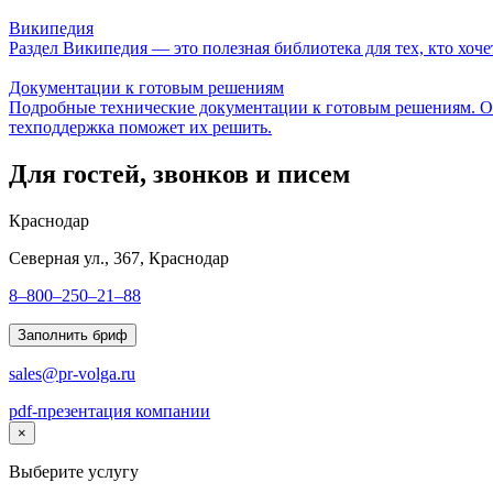
Википедия
Раздел Википедия — это полезная библиотека для тех, кто хоч
Документации к готовым решениям
Подробные технические документации к готовым решениям. Он
техподдержка поможет их решить.
Для гостей, звонков и писем
Краснодар
Северная ул., 367, Краснодар
8–800–250–21–88
Заполнить бриф
sales@pr-volga.ru
pdf-презентация компании
×
Выберите услугу